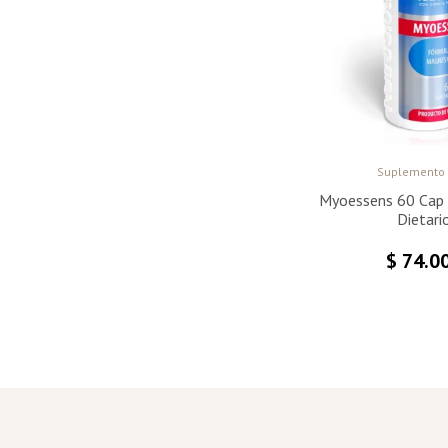
Suplemento 
Myoessens 60 Cap
Dietari
$
74.0