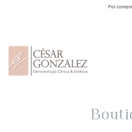
Ir
al
contenido
Bout