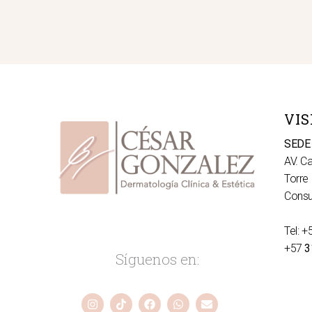
VIS
SEDE
AV. Ca
Torre 
Consu
Tel: 
+57
3
Síguenos en:
I
T
F
W
E
n
i
a
h
n