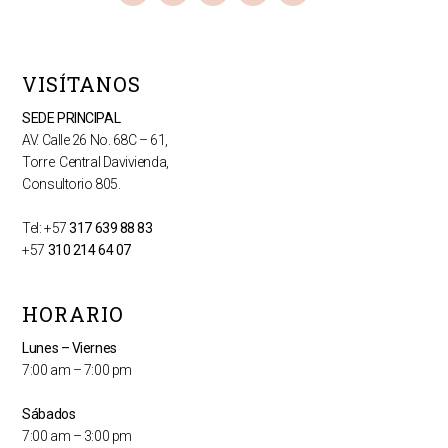
s
k
c
a
v
t
t
e
t
e
a
o
b
s
l
g
k
o
a
o
r
o
p
p
VISÍTANOS
a
k
p
e
m
SEDE PRINCIPAL
AV. Calle 26 No. 68C – 61,
Torre Central Davivienda,
Consultorio 805.
Tel: +57
317 639 88 83
+57
310 214 64 07
HORARIO
Lunes – Viernes
7:00 am – 7:00 pm
Sábados
7:00 am – 3:00 pm