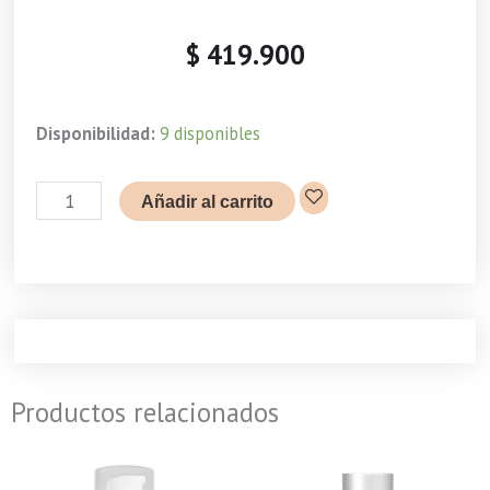
$
419.900
Horme
Disponibilidad:
9 disponibles
Pro-
Oxygen
Añadir al carrito
Sleeping
Gel
50ml
Facial
cantidad
Productos relacionados