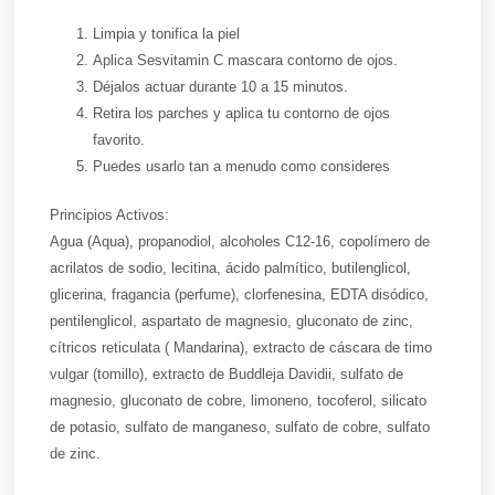
Limpia y tonifica la piel
Aplica Sesvitamin C mascara contorno de ojos.
Déjalos actuar durante 10 a 15 minutos.
Retira los parches y aplica tu contorno de ojos
favorito.
Puedes usarlo tan a menudo como consideres
Principios Activos:
Agua (Aqua), propanodiol, alcoholes C12-16, copolímero de
acrilatos de sodio, lecitina, ácido palmítico, butilenglicol,
glicerina, fragancia (perfume), clorfenesina, EDTA disódico,
pentilenglicol, aspartato de magnesio, gluconato de zinc,
cítricos reticulata ( Mandarina), extracto de cáscara de timo
vulgar (tomillo), extracto de Buddleja Davidii, sulfato de
magnesio, gluconato de cobre, limoneno, tocoferol, silicato
de potasio, sulfato de manganeso, sulfato de cobre, sulfato
de zinc.