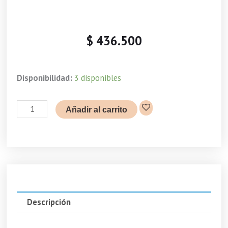
$
436.500
Serum
Disponibilidad:
3 disponibles
10,
30ml
Añadir al carrito
Facial
cantidad
Descripción