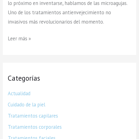
lo próximo en inventarse, hablamos de las microagujas.
Uno de los tratamientos antienvejecimiento no
invasivos más revolucionarios del momento.
Leer más »
A
Categorías
r
c
Actualidad
h
Cuidado de la piel
i
Tratamientos capilares
v
o
Tratamientos corporales
s
Tratamientos faciales